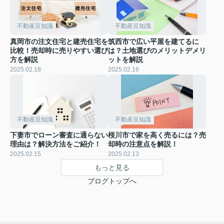
不動産豆知識
不動産豆知識
真岡市の注文住宅と建売住宅を
筑西市で広い平屋を建てるに
比較！売却時に売りやすい選び
は？土地選びのメリットデメリ
方を解説
ットを解説
2025.02.18
2025.02.16
不動産豆知識
不動産豆知識
下妻市でローン審査に通らない
桜川市で家を高く売るには？売
理由は？解決方法をご紹介！
却時の注意点を解説！
2025.02.15
2025.02.13
もっと見る
ブログトップへ