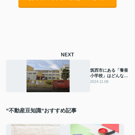
NEXT
筑西市にある「養蚕
小学校」はどんな学
校？概要や特徴をご
2024.11.08
紹介！
”不動産豆知識”おすすめ記事