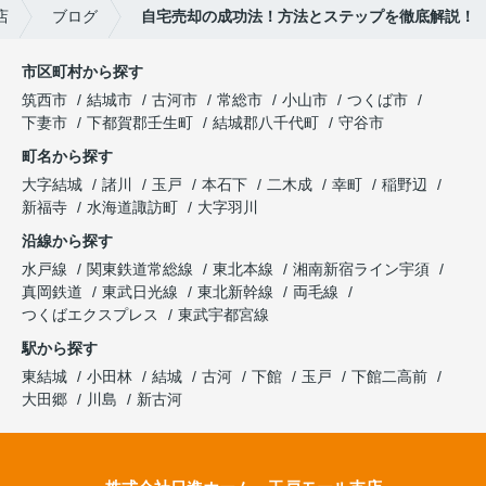
店
ブログ
自宅売却の成功法！方法とステップを徹底解説！
市区町村から探す
筑西市
結城市
古河市
常総市
小山市
つくば市
下妻市
下都賀郡壬生町
結城郡八千代町
守谷市
町名から探す
大字結城
諸川
玉戸
本石下
二木成
幸町
稲野辺
新福寺
水海道諏訪町
大字羽川
沿線から探す
水戸線
関東鉄道常総線
東北本線
湘南新宿ライン宇須
真岡鉄道
東武日光線
東北新幹線
両毛線
つくばエクスプレス
東武宇都宮線
駅から探す
東結城
小田林
結城
古河
下館
玉戸
下館二高前
大田郷
川島
新古河