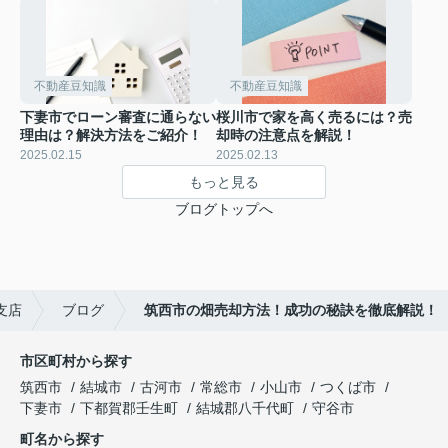
不動産豆知識
不動産豆知識
下妻市でローン審査に通らない
桜川市で家を高く売るには？売
理由は？解決方法をご紹介！
却時の注意点を解説！
2025.02.15
2025.02.13
もっと見る
ブログトップへ
支店
ブログ
筑西市の畑売却方法！成功の秘訣を徹底解説！
市区町村から探す
筑西市
結城市
古河市
常総市
小山市
つくば市
下妻市
下都賀郡壬生町
結城郡八千代町
守谷市
町名から探す