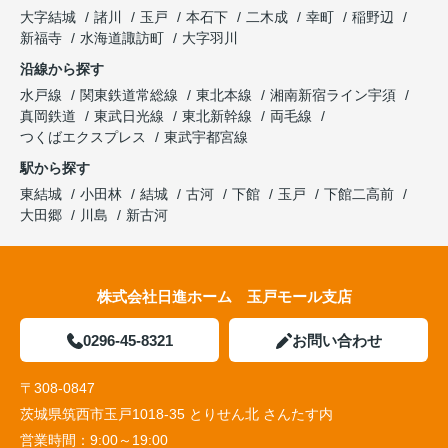
大字結城
諸川
玉戸
本石下
二木成
幸町
稲野辺
新福寺
水海道諏訪町
大字羽川
沿線から探す
水戸線
関東鉄道常総線
東北本線
湘南新宿ライン宇須
真岡鉄道
東武日光線
東北新幹線
両毛線
つくばエクスプレス
東武宇都宮線
駅から探す
東結城
小田林
結城
古河
下館
玉戸
下館二高前
大田郷
川島
新古河
株式会社日進ホーム 玉戸モール支店
0296-45-8321
お問い合わせ
〒308-0847
茨城県筑西市玉戸1018-35 とりせん北 さんたす内
営業時間：
9:00～19:00