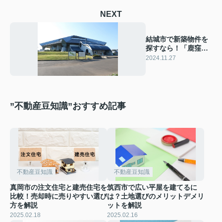
NEXT
結城市で新築物件を
探すなら！「鹿窪運
動公園」の魅力と利
2024.11.27
便性を徹底解説！
”不動産豆知識”おすすめ記事
不動産豆知識
不動産豆知識
真岡市の注文住宅と建売住宅を
筑西市で広い平屋を建てるに
比較！売却時に売りやすい選び
は？土地選びのメリットデメリ
方を解説
ットを解説
2025.02.18
2025.02.16