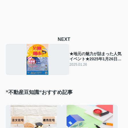
NEXT
★地元の魅力が詰まった人気
イベント★2025年1月26日開
催！古河市「公園朝市」徹底
2025.01.26
紹介！
”不動産豆知識”おすすめ記事