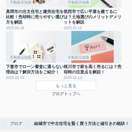
不動産豆知識
不動産豆知識
真岡市の注文住宅と建売住宅を
筑西市で広い平屋を建てるに
比較！売却時に売りやすい選び
は？土地選びのメリットデメリ
方を解説
ットを解説
2025.02.18
2025.02.16
不動産豆知識
不動産豆知識
下妻市でローン審査に通らない
桜川市で家を高く売るには？売
理由は？解決方法をご紹介！
却時の注意点を解説！
2025.02.15
2025.02.13
もっと見る
ブログトップへ
ブログ
結城市で中古住宅を賢く買う方法と値引きの秘訣！