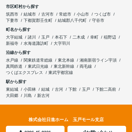
市区町村から探す
筑西市
結城市
古河市
常総市
小山市
つくば市
下妻市
下都賀郡壬生町
結城郡八千代町
守谷市
町名から探す
大字結城
諸川
玉戸
本石下
二木成
幸町
稲野辺
新福寺
水海道諏訪町
大字羽川
沿線から探す
水戸線
関東鉄道常総線
東北本線
湘南新宿ライン宇須
真岡鉄道
東武日光線
東北新幹線
両毛線
つくばエクスプレス
東武宇都宮線
駅から探す
東結城
小田林
結城
古河
下館
玉戸
下館二高前
大田郷
川島
新古河
株式会社日進ホーム 玉戸モール支店