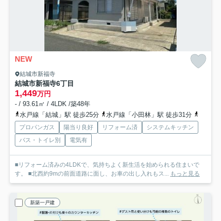
NEW
結城市新福寺
結城市新福寺6丁目
1,449
万円
- / 93.61㎡ / 4LDK /築48年
水戸線「結城」駅 徒歩25分
水戸線「小田林」駅 徒歩31分
水戸線
プロパンガス
陽当り良好
リフォーム済
システムキッチン
バス・トイレ別
電気有
■リフォーム済みの4LDKで、気持ちよく新生活を始められる住まいで
す。 ■北西約9mの前面道路に面し、お車の出し入れもス...
もっと見る
新築一戸建