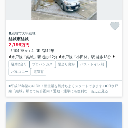
結城市大字結城
結城市結城
2,199
万円
- / 104.75㎡ / 4LDK /築12年
水戸線「結城」駅 徒歩12分
水戸線「小田林」駅 徒歩18分
水戸線
駐車2台可
プロパンガス
陽当り良好
バス・トイレ別
バルコニー
電気有
■平成25年築の4LDK！新生活を気持ちよくスタートできます♪ ■JR水戸
線「結城」駅まで徒歩圏内！通勤・通学にも便利な...
もっと見る