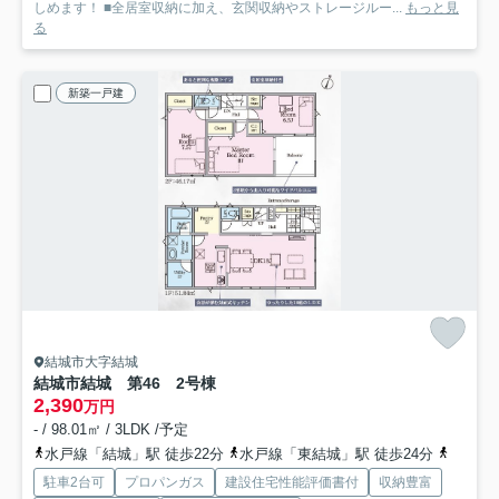
しめます！ ■全居室収納に加え、玄関収納やストレージルー...
もっと見
る
新築一戸建
結城市大字結城
結城市結城 第46 2号棟
2,390
万円
- / 98.01㎡ / 3LDK /予定
水戸線「結城」駅 徒歩22分
水戸線「東結城」駅 徒歩24分
水戸線
駐車2台可
プロパンガス
建設住宅性能評価書付
収納豊富