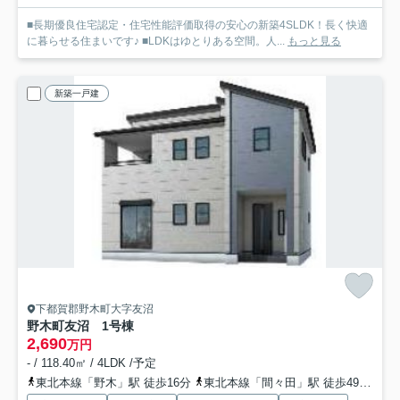
■長期優良住宅認定・住宅性能評価取得の安心の新築4SLDK！長く快適
に暮らせる住まいです♪ ■LDKはゆとりある空間。人...
もっと見る
新築一戸建
下都賀郡野木町大字友沼
野木町友沼 1号棟
2,690
万円
- / 118.40㎡ / 4LDK /予定
東北本線「野木」駅 徒歩16分
東北本線「間々田」駅 徒歩49分
東