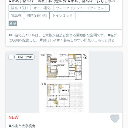
東武宇都宮線「国谷」駅 徒歩7分
東武宇都宮線「おもちゃのまち」駅 徒歩23分
陽当り良好
オール電化
ウォークインシューズクロゼット
電気有
閑静な住宅地
トイレ２ヶ所
新築
■18帖の広々LDKは、ご家族が自然と集まる開放的な空間です。 ■各所
に収納を配置した、片付けしやすく暮らしやすい間取り...
もっと見る
新築一戸建
NEW
小山市大字横倉