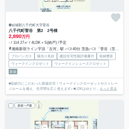
結城郡八千代町大字菅谷
八千代町菅谷 第2 2号棟
2,890
万円
- / 114.27㎡ / 4LDK＋S(納戸) /予定
湘南新宿ライン宇須「古河」駅 バス40分 茨急バス「菅谷（茨城県）」 停歩10分
プロパンガス
陽当り良好
建設住宅性能評価書付
収納豊富
ウォークインクロゼット
ウォークインシューズクロゼット
新築
■収納力にこだわった新築住宅！ウォークインクローゼットやストレー
ジルームを備え、住空間を広く使えます♪ ■LDKはゆとり...
もっと見る
新築一戸建