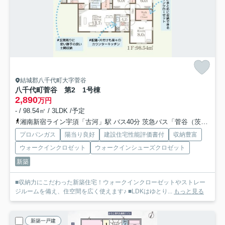
結城郡八千代町大字菅谷
八千代町菅谷 第2 1号棟
2,890
万円
- / 98.54㎡ / 3LDK /予定
湘南新宿ライン宇須「古河」駅 バス40分 茨急バス「菅谷（茨城県）」 停歩10分
プロパンガス
陽当り良好
建設住宅性能評価書付
収納豊富
ウォークインクロゼット
ウォークインシューズクロゼット
新築
■収納力にこだわった新築住宅！ウォークインクローゼットやストレー
ジルームを備え、住空間を広く使えます♪ ■LDKはゆとり...
もっと見る
新築一戸建