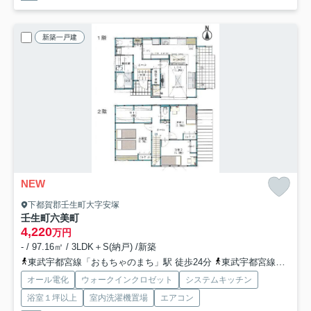
新築一戸建
NEW
下都賀郡壬生町大字安塚
壬生町六美町
4,220
万円
- / 97.16㎡ / 3LDK＋S(納戸) /新築
東武宇都宮線「おもちゃのまち」駅 徒歩24分
東武宇都宮線「国谷」駅 徒歩34分
オール電化
ウォークインクロゼット
システムキッチン
浴室１坪以上
室内洗濯機置場
エアコン