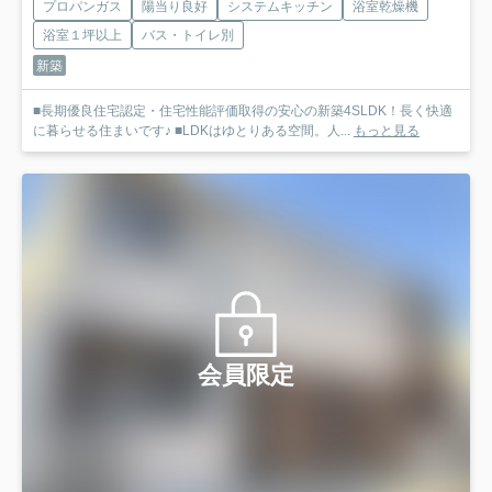
プロパンガス
陽当り良好
システムキッチン
浴室乾燥機
浴室１坪以上
バス・トイレ別
新築
■長期優良住宅認定・住宅性能評価取得の安心の新築4SLDK！長く快適
に暮らせる住まいです♪ ■LDKはゆとりある空間。人...
もっと見る
会員限定