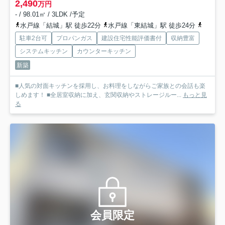
2,490
万円
- / 98.01㎡ / 3LDK /予定
水戸線「結城」駅 徒歩22分
水戸線「東結城」駅 徒歩24分
水戸線
駐車2台可
プロパンガス
建設住宅性能評価書付
収納豊富
システムキッチン
カウンターキッチン
新築
■人気の対面キッチンを採用し、お料理をしながらご家族との会話も楽
しめます！ ■全居室収納に加え、玄関収納やストレージルー...
もっと見
る
会員限定