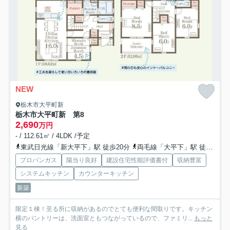
NEW
栃木市大平町新
栃木市大平町新 第8
2,690
万円
- / 112.61㎡ / 4LDK /予定
東武日光線「新大平下」駅 徒歩20分
両毛線「大平下」駅 徒歩32分
プロパンガス
陽当り良好
建設住宅性能評価書付
収納豊富
システムキッチン
カウンターキッチン
新築
限定１棟！至る所に収納があるのでとても便利な間取りです。キッチン
横のパントリーは、洗面室ともつながっているので、ファミリ...
もっと
見る