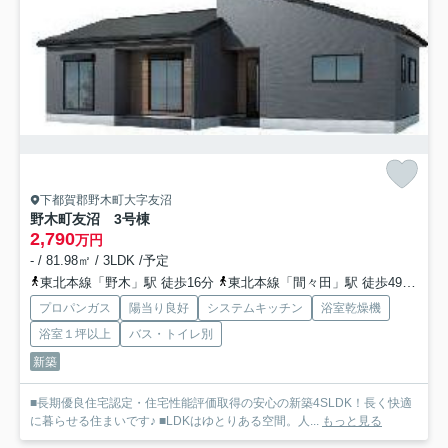
下都賀郡野木町大字友沼
野木町友沼 3号棟
2,790
万円
- / 81.98㎡ / 3LDK /予定
東北本線「野木」駅 徒歩16分
東北本線「間々田」駅 徒歩49分
東
プロパンガス
陽当り良好
システムキッチン
浴室乾燥機
浴室１坪以上
バス・トイレ別
新築
■長期優良住宅認定・住宅性能評価取得の安心の新築4SLDK！長く快適
に暮らせる住まいです♪ ■LDKはゆとりある空間。人...
もっと見る