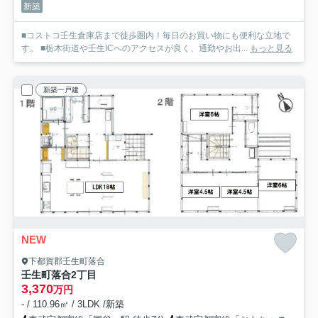
新築
■コストコ壬生倉庫店まで徒歩圏内！毎日のお買い物にも便利な立地で
す。 ■栃木街道や壬生ICへのアクセスが良く、通勤やお出...
もっと見る
新築一戸建
NEW
下都賀郡壬生町落合
壬生町落合2丁目
3,370
万円
- / 110.96㎡ / 3LDK /新築