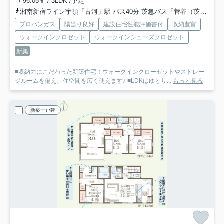
- / 96.05㎡ / 3LDK /予定
湘南新宿ライン宇須「古河」駅 バス40分 茨急バス「菅谷（茨城県）」 停歩10分
プロパンガス
陽当り良好
建設住宅性能評価書付
収納豊富
ウォークインクロゼット
ウォークインシューズクロゼット
新築
■収納力にこだわった新築住宅！ウォークインクローゼットやストレー
ジルームを備え、住空間を広く使えます♪ ■LDKはゆとり...
もっと見る
新築一戸建