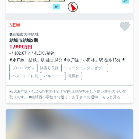
NEW
結城市大字結城
結城市結城2期
1,999
万円
- / 102.67㎡ / 4LDK /築9年
水戸線「結城」駅 徒歩14分
水戸線「小田林」駅 徒歩15分
水戸線
プロパンガス
陽当り良好
ウォークインクロゼット
バス・トイレ別
バルコニー
電気有
■2016年築・4LDKの中古住宅！室内収納が充実した使い勝手の良い間
取りです。 ■結城西小学校まで近く、お子さまの通学...
もっと見る