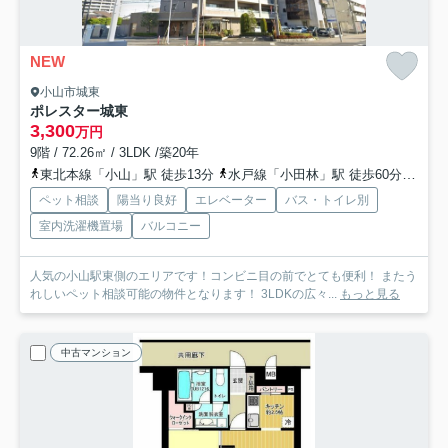
NEW
小山市城東
ポレスター城東
3,300
万円
9階 / 72.26㎡ / 3LDK /築20年
東北本線「小山」駅 徒歩13分
水戸線「小田林」駅 徒歩60分
両毛
ペット相談
陽当り良好
エレベーター
バス・トイレ別
室内洗濯機置場
バルコニー
人気の小山駅東側のエリアです！コンビニ目の前でとても便利！ またう
れしいペット相談可能の物件となります！ 3LDKの広々...
もっと見る
中古マンション