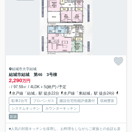
結城市大字結城
結城市結城 第46 3号棟
2,290
万円
- / 97.59㎡ / 4LDK＋S(納戸) /予定
水戸線「結城」駅 徒歩22分
水戸線「東結城」駅 徒歩24分
水戸線
駐車2台可
プロパンガス
建設住宅性能評価書付
収納豊富
システムキッチン
カウンターキッチン
新築
■人気の対面キッチンを採用し、お料理をしながらご家族との会話も楽