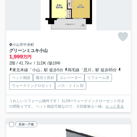
小山市中央町
グリーンミユキ小山
1,999
万円
2階 / 41.79㎡ / 1LDK /築18年
東北本線「小山」駅 徒歩5分
両毛線「思川」駅 徒歩65分
水戸線「
ペット相談
陽当り良好
エレベーター
リフォーム済
ウォークインクロゼット
バス・トイレ別
うれしいリフォーム物件です！ 1LDK+ウォークインクローゼット付き
の間取りです。 ペット相談可能なので、大切家族も一緒...
もっと見る
新築一戸建