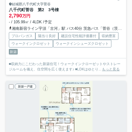
結城郡八千代町大字菅谷
八千代町菅谷 第2 3号棟
2,790
万円
- / 105.99㎡ / 4LDK /予定
湘南新宿ライン宇須「古河」駅 バス40分 茨急バス「菅谷（茨城県）」 停歩10分
プロパンガス
陽当り良好
建設住宅性能評価書付
収納豊富
ウォークインクロゼット
ウォークインシューズクロゼット
新築
■収納力にこだわった新築住宅！ウォークインクローゼットやストレー
ジルームを備え、住空間を広く使えます♪ ■LDKはゆとり...
もっと見る
新築一戸建