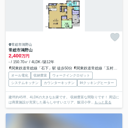
常総市鴻野山
常総市鴻野山
2,400
万円
- / 150.70㎡ / 4LDK /築12年
関東鉄道常総線「石下」駅 徒歩50分
関東鉄道常総線「玉村」駅 徒歩58分
オール電化
収納豊富
ウォークインクロゼット
システムキッチン
カウンターキッチン
IHクッキングヒーター
建坪約45坪、4LDKの大きなお家です。 収納豊富な間取りです！ 周辺に
は商業施設が充実した暮らしやすいエリア、飯沼小学...
もっと見る