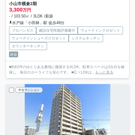
小山市横倉2期
3,300
万円
- / 103.50㎡ / 3LDK /新築
水戸線「小田林」駅 徒歩49分
プロパンガス
建設住宅性能評価書付
ウォークインクロゼット
ウォークインシューズクロゼット
システムキッチン
カウンターキッチン
新築
■約62坪のゆとりある敷地に建築する4LDK。駐車スペースは3台分を確
保し、毎日のカーライフも安心です。 ■広々LDKは...
もっと見る
中古マンション