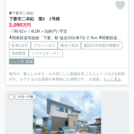
下妻市二本紀
下妻市二本紀 第2 1号棟
2,090
万円
- / 99.62㎡ / 4LDK＋S(納戸) /予定
関東鉄道常総線「下妻」駅 徒歩33分車7分 2.7km
関東鉄道常総線「宗道」駅 徒歩39分車8分 3.1km
駐車2台可
プロパンガス
陽当り良好
建設住宅性能評価書付
収納豊富
システムキッチン
ペット可
新築
毎日の「暮らしやすさ」を大切にした新築住宅 ごろんとくつろげる和室
付き。お子さまのお昼寝や来客時にも便利です。 全居室...
もっと見る
中古一戸建