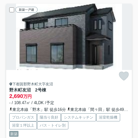
新築一戸建
下都賀郡野木町大字友沼
野木町友沼 2号棟
2,690
万円
- / 108.47㎡ / 4LDK /予定
東北本線「野木」駅 徒歩16分
東北本線「間々田」駅 徒歩49分
東
プロパンガス
陽当り良好
システムキッチン
浴室乾燥機
浴室１坪以上
バス・トイレ別
新築